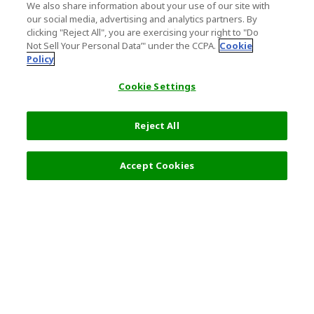
We also share information about your use of our site with
our social media, advertising and analytics partners. By
clicking "Reject All", you are exercising your right to "Do
Not Sell Your Personal Data’" under the CCPA.
Cookie
Policy
Cookie Settings
Reject All
フィルター (2)
おすすめ順
Accept Cookies
人気の旅行先
利用規約
一般情報