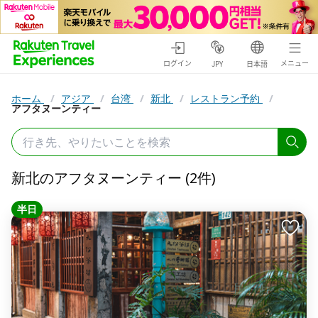
ログイン
メニュー
JPY
日本語
ホーム
/
アジア
/
台湾
/
新北
/
レストラン予約
/
アフタヌーンティー
新北のアフタヌーンティー (2件)
半日