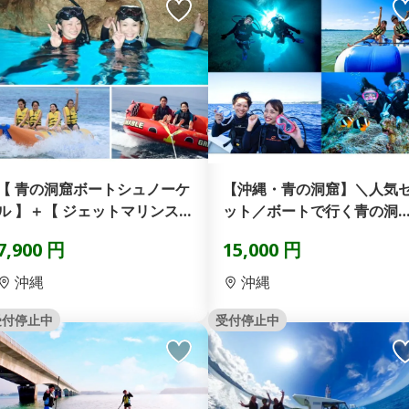
【 青の洞窟ボートシュノーケ
【沖縄・青の洞窟】＼人気
ル 】＋【 ジェットマリンスポ
ット／ボートで行く青の洞
ーツ2種 】 ＋...
体験ダイビング＋バナナ...
7,900 円
15,000 円
沖縄
沖縄
受付停止中
受付停止中