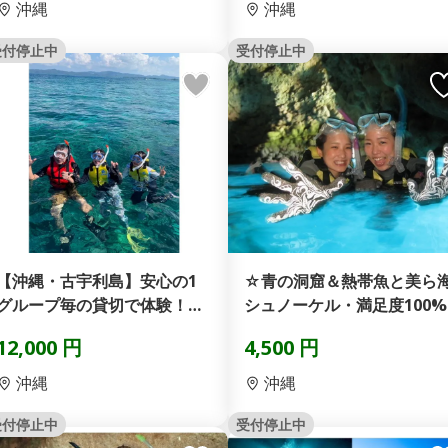
沖縄
沖縄
受付停止中
受付停止中
【沖縄・古宇利島】安心の1
☆青の洞窟＆熱帯魚と美ら
グループ毎の貸切で体験！カ
シュノーケル・満足度100%
クレクマノミやカメを探...
の遊び体験♪映え確定...
12,000 円
4,500 円
沖縄
沖縄
受付停止中
受付停止中