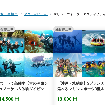
本部・今帰仁
/
アクティビティ
/
マリン・ウォーターアクティビテ
受付停止中
受付停止中
ボートで高確率【青の洞窟シ
【沖縄・水納島】Sプラン★
ュノーケル＆体験ダイビン
選べるマリンスポーツ3種＆
グ】制限なし撮影の写真動...
ボートシュノーケリング...
14,500 円
13,000 円