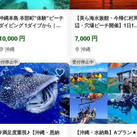
沖縄本島 本部町"体験"ビーチ
【美ら海水族館・今帰仁村
ダイビング 1ダイブから｜カ
辺・穴場ビーチ開催】1日1
ラフルサンゴと熱...
限定！光り輝くサンセ...
10,000 円
7,000 円
沖縄
沖縄
受付停止中
受付停止中
♪満足度重視♪【沖縄・恩納
【沖縄・水納島】Aプラン★