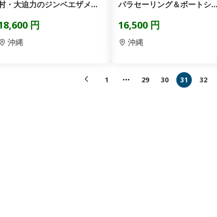
村・大迫力のジンベエザメ・
パラセーリング＆ボートシ
動画・写真プレゼント！...
ノーケリング&日帰り海...
18,600 円
16,500 円
沖縄
沖縄
1
29
30
31
32