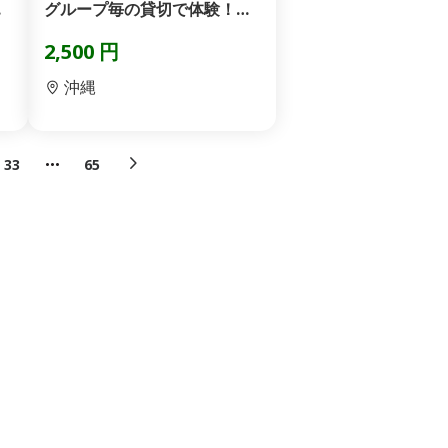
ュ
グループ毎の貸切で体験！お
手軽マリン体験♪定番の...
2,500 円
沖縄
33
65