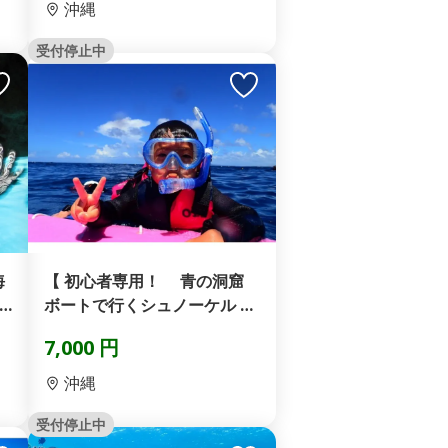
沖縄
受付停止中
海
【 初心者専用！ 青の洞窟
ボートで行くシュノーケル 】
沖縄県恩納村！...
7,000 円
沖縄
受付停止中