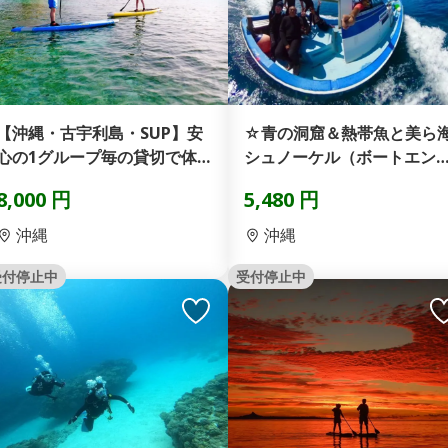
【沖縄・古宇利島・SUP】安
☆青の洞窟＆熱帯魚と美ら
心の1グループ毎の貸切で体
シュノーケル（ボートエン
験！新感覚サップを体...
リー） 満足度100%...
8,000 円
5,480 円
沖縄
沖縄
受付停止中
受付停止中