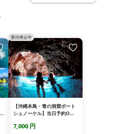
ィ
受付停止中
【沖縄本島・青の洞窟ボート
シュノーケル】当日予約O★
GoProデータ無料★...
7,000 円