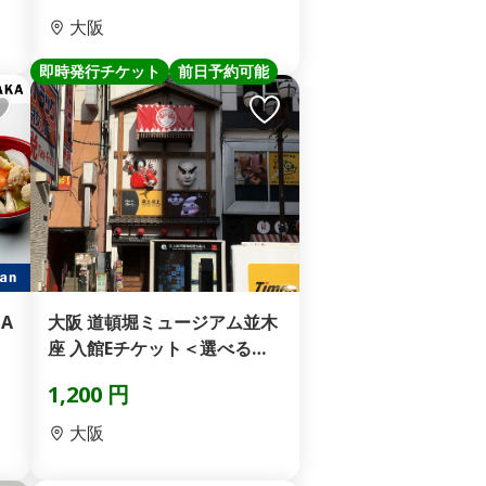
大阪
即時発行チケット
前日予約可能
ZA
大阪 道頓堀ミュージアム並木
座 入館Eチケット＜選べるコ
ース＞
1,200 円
大阪