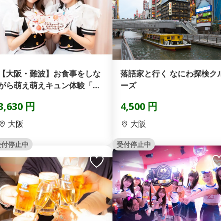
【大阪・難波】お食事をしな
落語家と行く なにわ探検ク
がら萌え萌えキュン体験「フ
ーズ
ードコンボプラン」
3,630 円
4,500 円
大阪
大阪
受付停止中
受付停止中