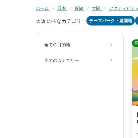
ホーム
/
日本
/
近畿
/
大阪
/
アクティビテ
大阪 の主なカテゴリー
テーマパーク・遊園地
全ての目的地
全てのカテゴリー
[