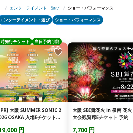
ィ
/
エンターテイメント・遊び
/
ショー・パフォーマンス
エンターテイメント・遊び
ショー・パフォーマンス
即時発行チケット
当日予約可能
PR] 大阪 SUMMER SONIC 2
大阪 SBI舞花火 in 泉南 花火
026 OSAKA 入場Eチケット
大会観覧席Eチケット 予約
予...
19,000 円
7,700 円