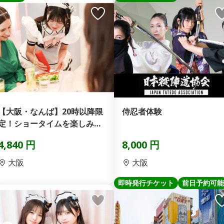
【大阪・なんば】20時以降限
侍忍者体験
定！ショータイムを楽しみな
がらお食事！「ディナ...
4,840 円
8,000 円
大阪
大阪
即時発行チケット
前日予約可能