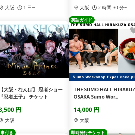
大阪
1 日~
大阪
2 時間 30 分~
英語ガイド
【大阪・なんば】 忍者ショー
THE SUMO HALL HIRAKU
『忍者王子』 チケット
OSAKA Sumo Wor...
3,500 円
14,000 円
大阪
大阪
食事付き
即時発行チケット