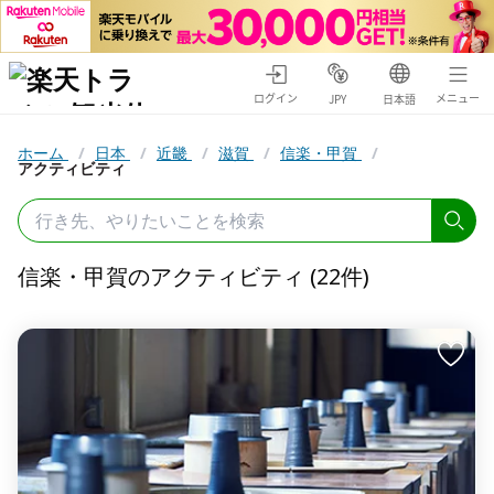
ログイン
メニュー
JPY
日本語
ホーム
/
日本
/
近畿
/
滋賀
/
信楽・甲賀
/
アクティビティ
信楽・甲賀のアクティビティ (22件)