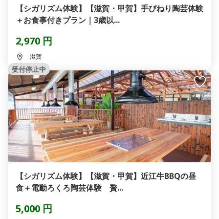
【シガリズム体験】【滋賀・甲賀】手びねり陶芸体験
＋お食事付きプラン｜3歳以...
2,970 円
滋賀
受付停止中
【シガリズム体験】【滋賀・甲賀】近江牛BBQの昼
食＋電動ろくろ陶芸体験 贅...
5,000 円