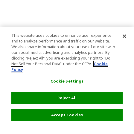
This website uses cookies to enhance user experience
and to analyze performance and traffic on our website.
We also share information about your use of our site with
our social media, advertising and analytics partners. By
clicking "Reject All", you are exercising your right to "Do
Not Sell Your Personal Data’" under the CCPA.
Cookie
Policy
Cookie Settings
Reject All
フィルター (2)
おすすめ順
Accept Cookies