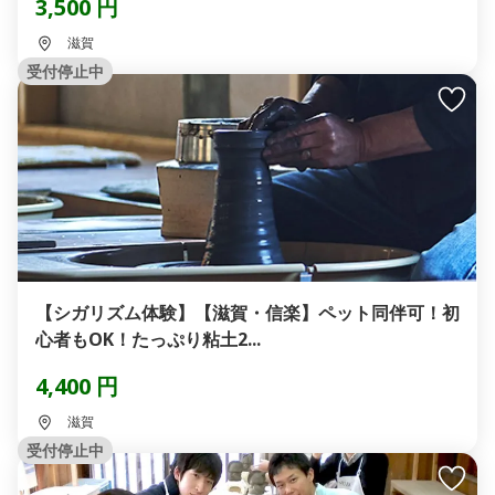
3,500 円
滋賀
受付停止中
【シガリズム体験】【滋賀・信楽】ペット同伴可！初
心者もOK！たっぷり粘土2...
4,400 円
滋賀
受付停止中