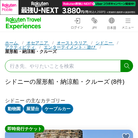
ログイン
メニュー
JPY
日本語
ホーム
/
オセアニア
/
オーストラリア
/
シドニー
/
アクティビティ
/
エンターテイメント・遊び
/
屋形船・納涼船・クルーズ
シドニーの屋形船・納涼船・クルーズ (8件)
シドニー の主なカテゴリー
動物園
展望台
ケーブルカー
即時発行チケット