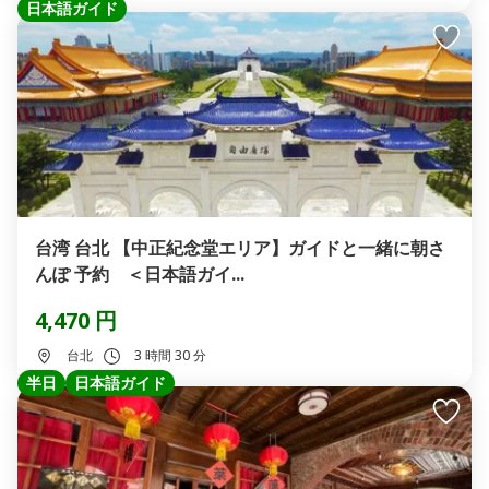
日本語ガイド
台湾 台北 【中正紀念堂エリア】ガイドと一緒に朝さ
んぽ 予約 ＜日本語ガイ...
4,470 円
台北
3 時間 30 分
半日
日本語ガイド