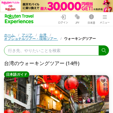
ログイン
メニュー
JPY
日本語
ホーム
/
アジア
/
台湾
/
オプショナルツアー・現地ツアー
/
ウォーキングツアー
台湾のウォーキングツアー (14件)
日本語ガイド