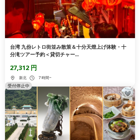
台湾 九份レトロ街並み散策＆十分天燈上げ体験・十
分滝ツアー予約＜貸切チャー...
27,312 円
新北
7 時間~
受付停止中