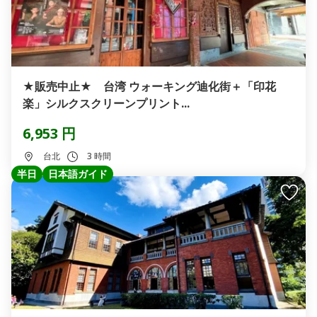
★販売中止★ 台湾 ウォーキング迪化街＋「印花
楽」シルクスクリーンプリント...
6,953 円
台北
3 時間
半日
日本語ガイド