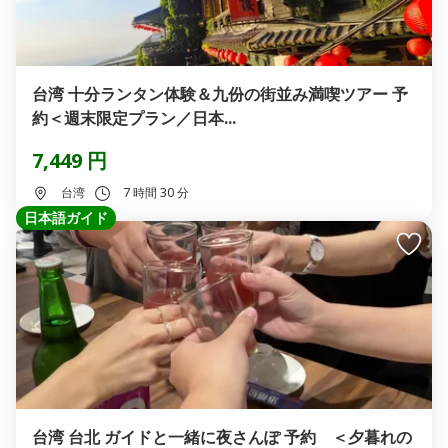
台湾 十分ランタン体験＆九份の街並み満喫ツアー 予
約＜週末限定プラン／日本...
7,449 円
台湾
7 時間 30 分
日本語ガイド
台湾 台北 ガイドと一緒に夜さんぽ 予約 ＜夕暮れの