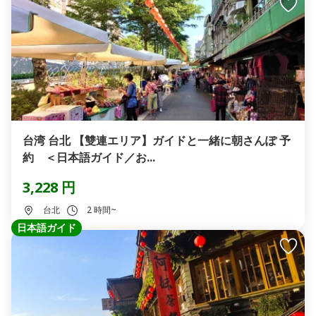
台湾 台北 【雙連エリア】ガイドと一緒に朝さんぽ 予
約 ＜日本語ガイド／お...
3,228 円
台北
2 時間~
日本語ガイド