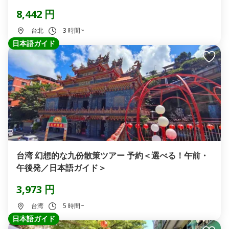
8,442 円
台北
3 時間~
日本語ガイド
台湾 幻想的な九份散策ツアー 予約＜選べる！午前・
午後発／日本語ガイド＞
3,973 円
台湾
5 時間~
日本語ガイド