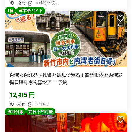
台北
4 時間 15 分~
1日
日本語ガイド
台湾＜台北発＞鉄道と徒歩で巡る！新竹市内と内湾老
街日帰りさんぽツアー 予約
12,415 円
新竹
10 時間
送迎付き
前日予約可能