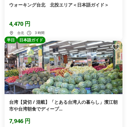
ウォーキング台北 北投エリア＜日本語ガイド＞
4,470 円
台北
3 時間
半日
日本語ガイド
台湾【貸切 / 混載】「とある台湾人の暮らし」濱江朝
市や台湾朝食でディープ...
7,946 円