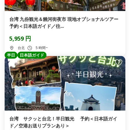
台湾 九份観光＆饒河街夜市 現地オプショナルツアー
予約＜日本語ガイド／往...
5,959 円
台北
5 時間~
半日
日本語ガイド
台湾 サクッと台北！半日観光 予約＜日本語ガイ
ド／空港お送りプランあり＞