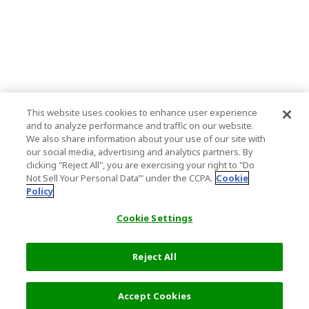
This website uses cookies to enhance user experience
and to analyze performance and traffic on our website.
We also share information about your use of our site with
our social media, advertising and analytics partners. By
clicking "Reject All", you are exercising your right to "Do
Not Sell Your Personal Data’" under the CCPA.
Cookie
Policy
Cookie Settings
Reject All
フィルター (2)
おすすめ順
Accept Cookies