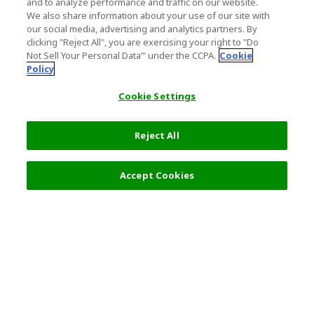
and to analyze performance and traffic on our website.
We also share information about your use of our site with
our social media, advertising and analytics partners. By
clicking "Reject All", you are exercising your right to "Do
Not Sell Your Personal Data’" under the CCPA.
Cookie
Policy
Cookie Settings
Reject All
フィルター (2)
おすすめ順
Accept Cookies
人気の旅行先
利用規約
一般情報