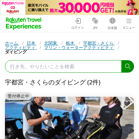
ログイン
メニュー
JPY
日本語
ホーム
/
日本
/
北関東
/
栃木
/
宇都宮・さくら
/
アクティビティ
/
マリン・ウォーターアクティビティ
/
ダイビング
宇都宮・さくらのダイビング (2件)
受付停止中