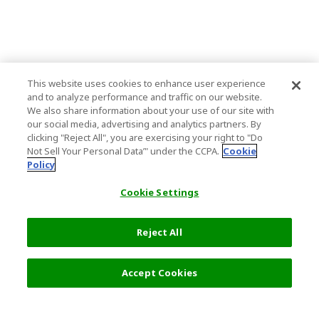
This website uses cookies to enhance user experience
and to analyze performance and traffic on our website.
We also share information about your use of our site with
our social media, advertising and analytics partners. By
clicking "Reject All", you are exercising your right to "Do
Not Sell Your Personal Data’" under the CCPA.
Cookie
Policy
Cookie Settings
Reject All
フィルター (2)
おすすめ順
Accept Cookies