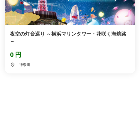
夜空の灯台巡り ～横浜マリンタワー・花咲く海航路
～
0 円
神奈川