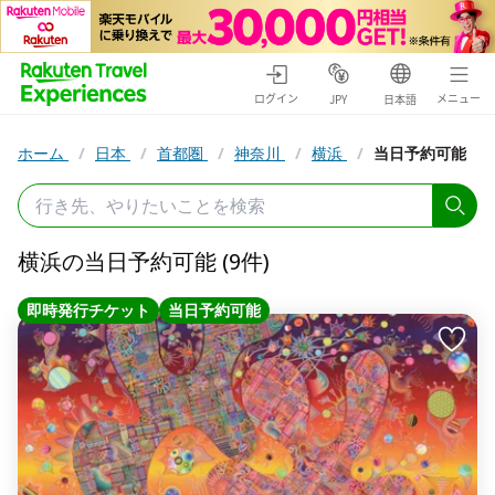
ログイン
メニュー
JPY
日本語
ホーム
/
日本
/
首都圏
/
神奈川
/
横浜
/
当日予約可能
横浜の当日予約可能 (9件)
即時発行チケット
当日予約可能