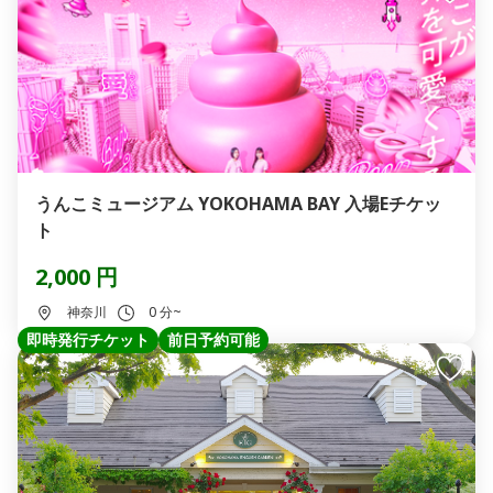
うんこミュージアム YOKOHAMA BAY 入場Eチケッ
ト
2,000 円
神奈川
0 分~
即時発行チケット
前日予約可能