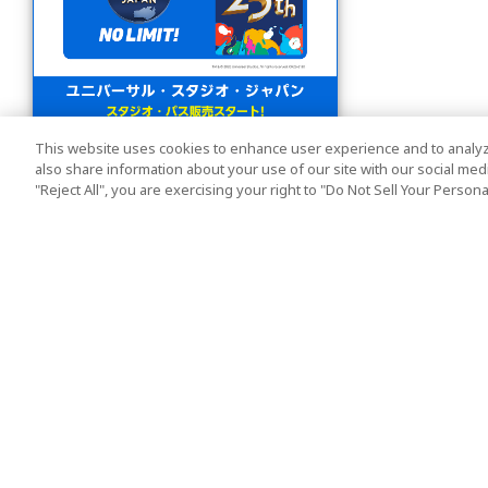
This website uses cookies to enhance user experience and to analyz
also share information about your use of our site with our social media
"Reject All", you are exercising your right to "Do Not Sell Your Person
人気の旅行先
利用規約
東京
利用規約
大阪
クッキーポリシー