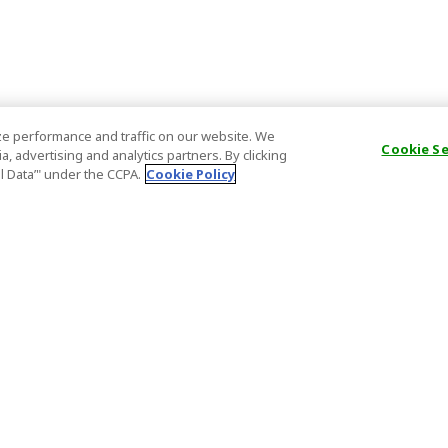
e performance and traffic on our website. We
Cookie S
, advertising and analytics partners. By clicking
al Data’" under the CCPA.
Cookie Policy
一般情報
パートナー
FAQ
ホスト登録
大事なお知らせ
アフィリエ