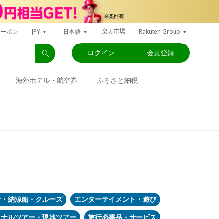
楽天市場
クーポン
JPY
日本語
Rakuten Group
ログイン
会員登録
海外ホテル・航空券
ふるさと納税
船・納涼船・クルーズ
エンターテイメント・遊び
ョナルツアー・現地ツアー
旅行必需品・サービス