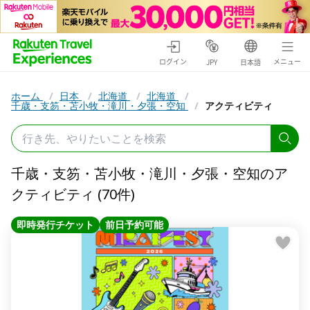
ログイン
メニュー
JPY
日本語
ホーム
/
日本
/
北海道
/
北海道
/
千歳・支笏・苫小牧・滝川・夕張・空知
/
アクティビティ
千歳・支笏・苫小牧・滝川・夕張・空知のア
クティビティ (70件)
即時発行チケット
前日予約可能