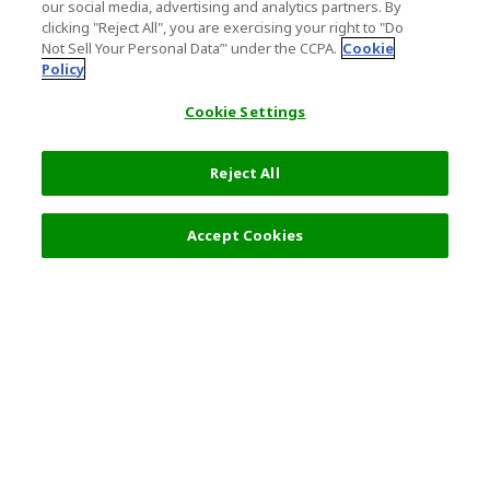
our social media, advertising and analytics partners. By
clicking "Reject All", you are exercising your right to "Do
Not Sell Your Personal Data’" under the CCPA.
Cookie
Policy
Cookie Settings
Reject All
Accept Cookies
人気の旅行先
利用規約
一般情報