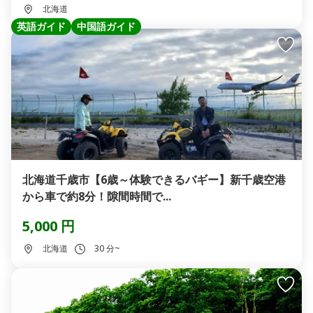
北海道
英語ガイド
中国語ガイド
北海道千歳市【6歳～体験できるバギー】新千歳空港
から車で約8分！隙間時間で...
5,000 円
北海道
30 分~