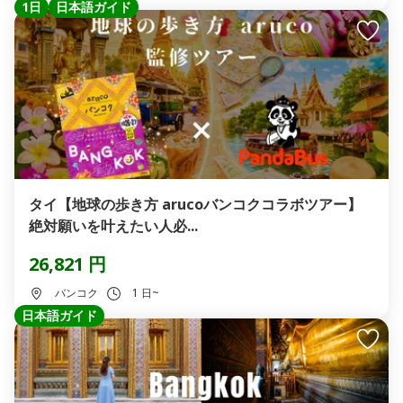
1日
日本語ガイド
タイ【地球の歩き方 arucoバンコクコラボツアー】
絶対願いを叶えたい人必...
26,821 円
バンコク
1 日~
日本語ガイド