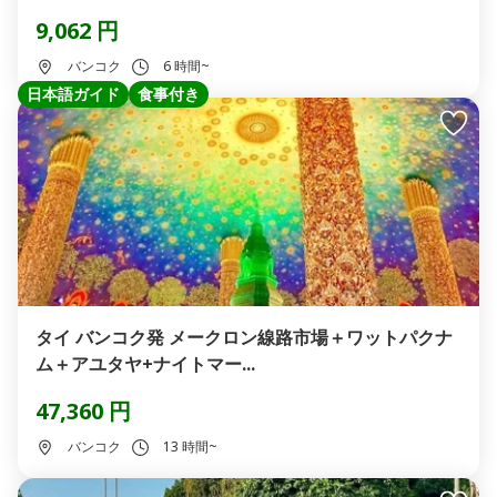
9,062 円
バンコク
6 時間~
日本語ガイド
食事付き
タイ バンコク発 メークロン線路市場＋ワットパクナ
ム＋アユタヤ+ナイトマー...
47,360 円
バンコク
13 時間~