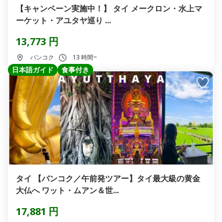
【キャンペーン実施中！】 タイ メークロン・水上マ
ーケット・アユタヤ巡り ...
13,773 円
バンコク
13 時間~
日本語ガイド
食事付き
タイ 【バンコク／午前発ツアー】タイ最大級の黄金
大仏へ ワット・ムアン＆世...
17,881 円