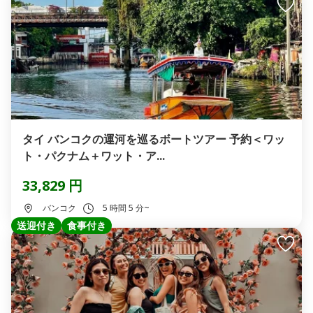
タイ バンコクの運河を巡るボートツアー 予約＜ワッ
ト・パクナム＋ワット・ア...
33,829 円
バンコク
5 時間 5 分~
送迎付き
食事付き