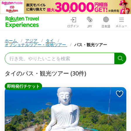
ログイン
メニュー
JPY
日本語
ホーム
/
アジア
/
タイ
/
オプショナルツアー・現地ツアー
/
バス・観光ツアー
タイのバス・観光ツアー (30件)
即時発行チケット