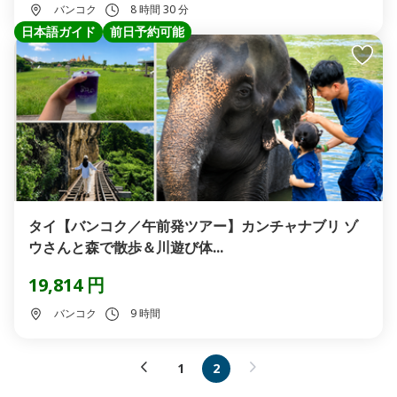
バンコク
8 時間 30 分
日本語ガイド
前日予約可能
タイ【バンコク／午前発ツアー】カンチャナブリ ゾ
ウさんと森で散歩＆川遊び体...
19,814 円
バンコク
9 時間
1
2